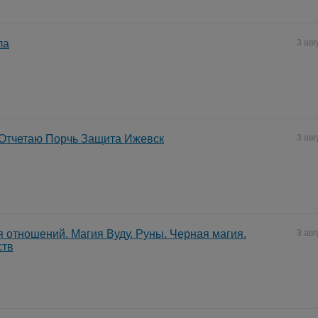
ла
3 авг
 Отчетаю Порчь Защита Ижевск
3 авг
 отношений. Магия Вуду. Руны. Черная магия.
3 авг
ств