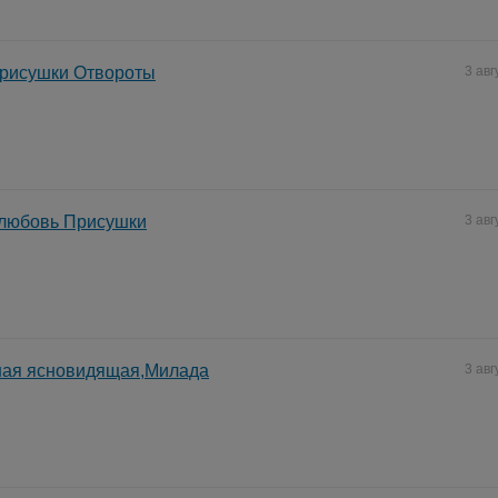
рисушки Отвороты
3 авг
 любовь Присушки
3 авг
ая ясновидящая,Милада
3 авг