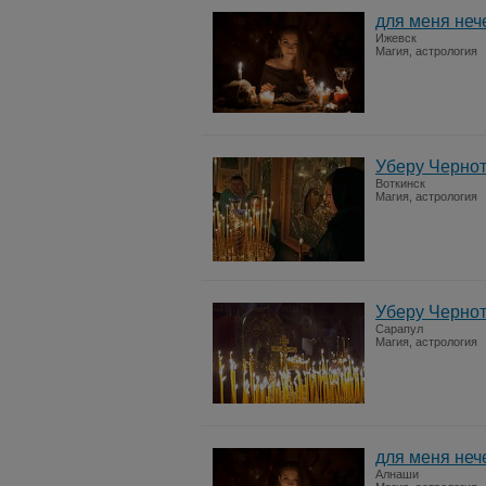
для меня неч
Ижевск
Магия, астрология
Уберу Чернот
Воткинск
Магия, астрология
Уберу Чернот
Сарапул
Магия, астрология
для меня неч
Алнаши