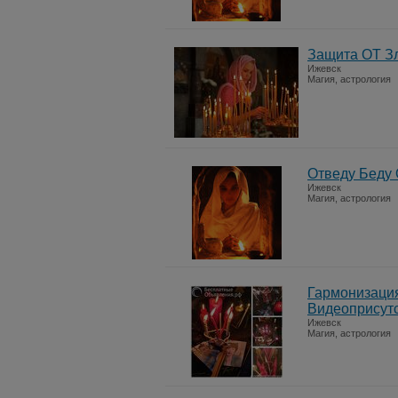
Защита ОТ З
Ижевск
Магия, астрология
Отведу Беду
Ижевск
Магия, астрология
Гармонизация
Видеоприсут
Ижевск
Магия, астрология