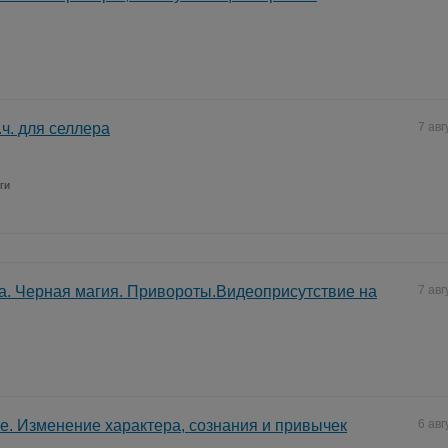
т.ч. для селлера
7 авг
ги
а. Черная магия. Привороты.Видеоприсутствие на
7 авг
. Изменение характера, сознания и привычек
6 авг