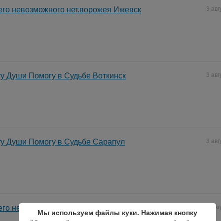
его невозможного нет.ворожея Ижевск
3 авг
у Души Помогу в Судьбе Воткинск
3 авг
у Души Помогу в Судьбе Сарапул
3 авг
его невозможного нет.ворожея.Алнаши
3 авг
Мы используем файлы куки. Нажимая кнопку