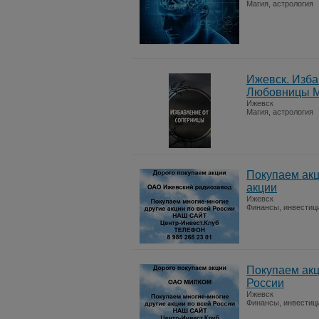
Магия, астрология
Ижевск. Изба
Любовницы 
Ижевск
Магия, астрология
Покупаем ак
акции
Ижевск
Финансы, инвестиц
Покупаем ак
России
Ижевск
Финансы, инвестиц