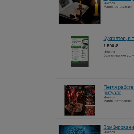
Ижевск
Магия, астрология
бухгалтер, в 
1 500 ₽
Ижевск
Бухгалтерские услу
Петля рабств
ритуале
Ижевск
Магия, астрология
Зомбирование
Ижевск