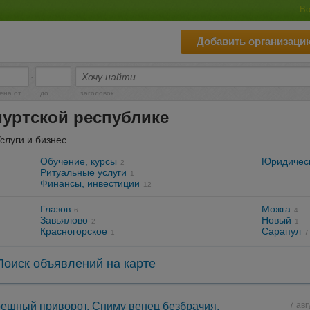
Во
Добавить организаци
-
ена от
до
заголовок
муртской республике
Услуги и бизнес
Обучение, курсы
Юридическ
2
Ритуальные услуги
1
Финансы, инвестиции
12
Глазов
Можга
6
4
Завьялово
Новый
2
1
Красногорское
Сарапул
1
7
Поиск объявлений на карте
ешный приворот, Сниму венец безбрачия.
7 авг