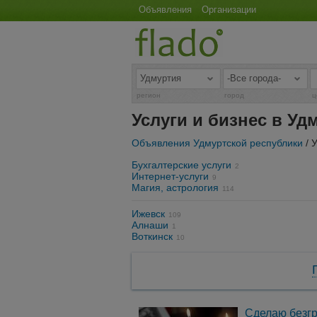
Объявления
Организации
регион
город
ц
Услуги и бизнес в Уд
Объявления Удмуртской республики
/ 
Бухгалтерские услуги
2
Интернет-услуги
9
Магия, астрология
114
Ижевск
109
Алнаши
1
Воткинск
10
Сделаю безгр