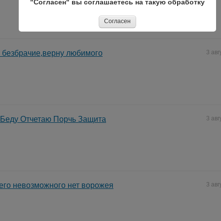
"Согласен" вы соглашаетесь на такую обработку
Согласен
 безбрачие,верну любимого
3 авг
 Беду Отчетаю Порчь Защита
3 авг
его невозможного нет ворожея
3 авг