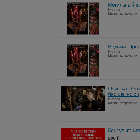
Могильный пр
Ижевск
Магия, астрология
Ведьма. Прив
Ижевск
Магия, астрология
Очистка - Ос
бесплатно xn
Ижевск
Магия, астрология
Консультация
200 ₽