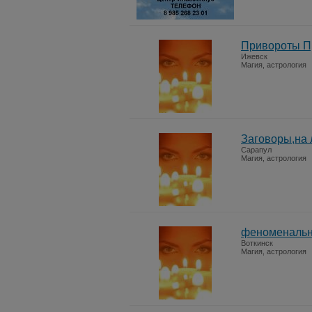
Привороты П
Ижевск
Магия, астрология
Заговоры,на
Сарапул
Магия, астрология
феноменальн
Воткинск
Магия, астрология