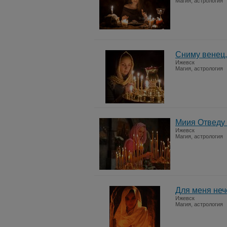
Магия, астрология
Сниму венец,
Ижевск
Магия, астрология
Миия Отведу
Ижевск
Магия, астрология
Для меня неч
Ижевск
Магия, астрология