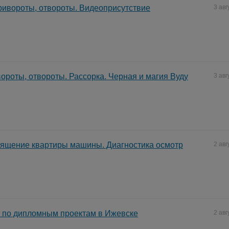
ивороты, отвороты. Видеоприсутствие
3 авг
ороты, отвороты. Рассорка. Черная и магия Вуду
3 авг
вящение квартиры машины. Диагностика осмотр
2 авг
 по дипломным проектам в Ижевске
2 авг