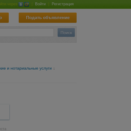
йти через
|
Войти
|
Регистрация
ю
Подать объявление
ие и нотариальные услуги
1
уста