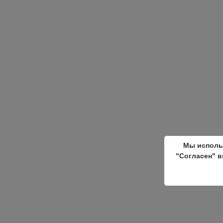
Мы исполь
"Согласен" в