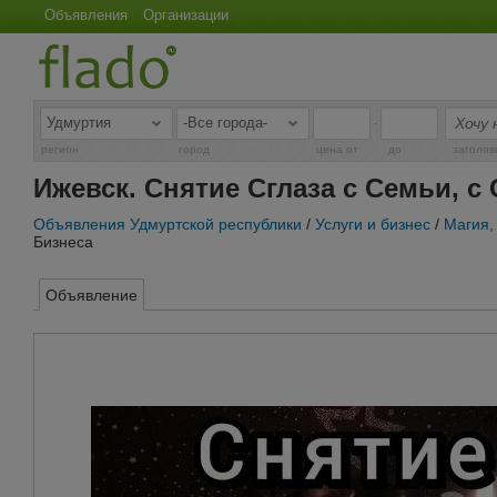
Объявления
Организации
-
регион
город
цена от
до
заголов
Ижевск. Снятие Сглаза с Семьи, с
Объявления Удмуртской республики
/
Услуги и бизнес
/
Магия,
Бизнеса
Объявление