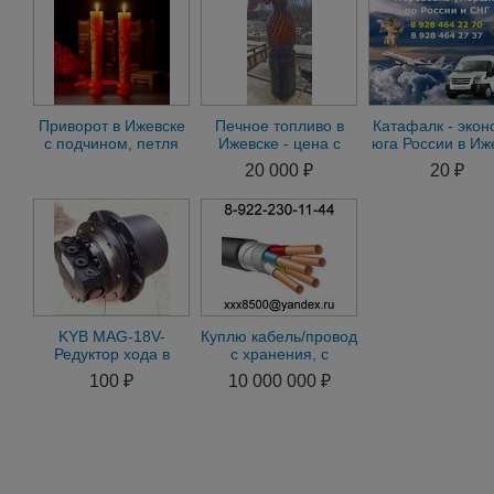
Приворот в Ижевске
Печное топливо в
Катафалк - экон
с подчином, петля
Ижевске - цена с
юга России в Иж
рабства, чёрный
доставкой до
20 000 ₽
20 ₽
Сват, кладбище
Удмуртии
KYB MAG-18V-
Куплю кабель/провод
Редуктор хода в
с хранения, с
сборе с
резерва. Неликвиды
100 ₽
10 000 000 ₽
гидромотором
предприятий