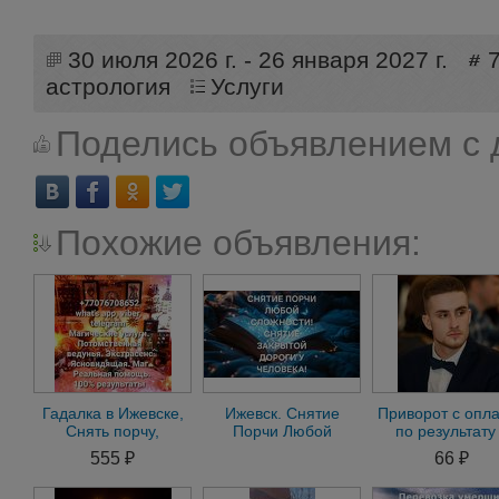
30 июля 2026 г. - 26 января 2027 г.
астрология
Услуги
Поделись объявлением с 
Похожие объявления:
Гадалка в Ижевске,
Ижевск. Снятие
Приворот с опл
Снять порчу,
Порчи Любой
по результату
Экстрасенс,
Сложности. Снятие
Ижевске.Приво
555 ₽
66 ₽
Магические услуги
Кладбищенской
без предопла
Приворот
Порчи