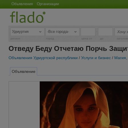
Объявления
Организации
-
регион
город
цена от
до
заголов
Отведу Беду Отчетаю Порчь Защи
Объявления Удмуртской республики
/
Услуги и бизнес
/
Магия,
Объявление