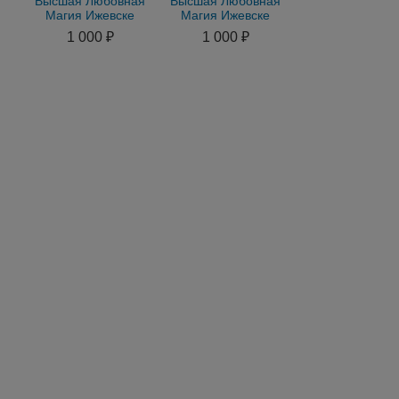
Высшая Любовная
Высшая Любовная
Магия Ижевске
Магия Ижевске
Приворот Ижевске
Приворот Ижевске
1 000 ₽
1 000 ₽
Вернуть Мужа Жену
Вернуть Мужа Жену
в Сем
Ижевс