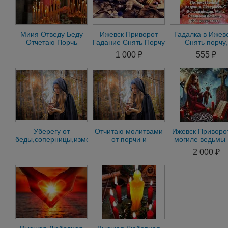
Миия Отведу Беду
Ижевск Приворот
Гадалка в Ижевс
Отчетаю Порчь
Гадание Снять Порчу
Снять порчу,
Защита
Остуда Рассорка
Экстрасенс,
1 000 ₽
555 ₽
Присушка Привязка
Магические усл
Приворот
Уберегу от
Отчитаю молитвами
Ижевск Приворо
беды,соперницы,измен.
от порчи и
могиле ведьмы 
Ижевск
проклятий.Ижевск
древний обря
2 000 ₽
любовь