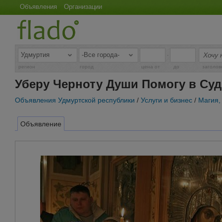
Объявления
Организации
-
регион
город
цена от
до
заголов
Уберу Черноту Души Помогу в Суд
Объявления Удмуртской республики
/
Услуги и бизнес
/
Магия,
Объявление