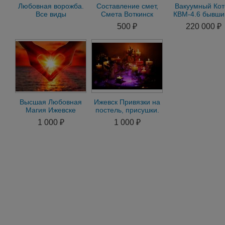
Любовная ворожба.
Составление смет,
Вакуумный Кот
Все виды
Смета Воткинск
КВМ-4.6 бывши
приворота.Воткинск
эксплуатаци
500 ₽
220 000 ₽
Высшая Любовная
Ижевск Привязки на
Магия Ижевске
постель, присушки.
Приворот Ижевске
Помощь в день
1 000 ₽
1 000 ₽
Вернуть Мужа Жену
обращения
в Сем