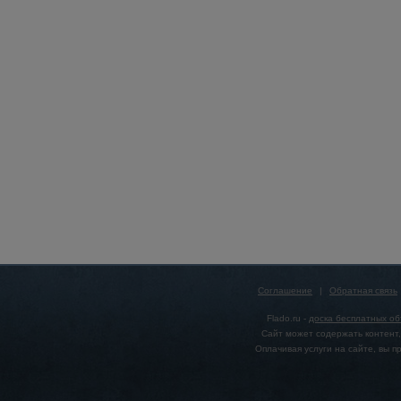
Соглашение
|
Обратная связь
Flado.ru -
доска бесплатных о
Сайт может содержать контент,
Оплачивая услуги на сайте, вы 