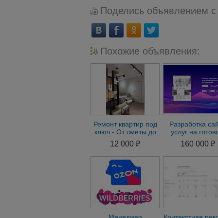
Поделись объявлением с
Похожие объявления:
Ремонт квартир под
Разработка са
ключ - От сметы до
услуг на готов
сдачи объекта
решении
12 000 ₽
160 000 ₽
Менеджер
Контекстная рек