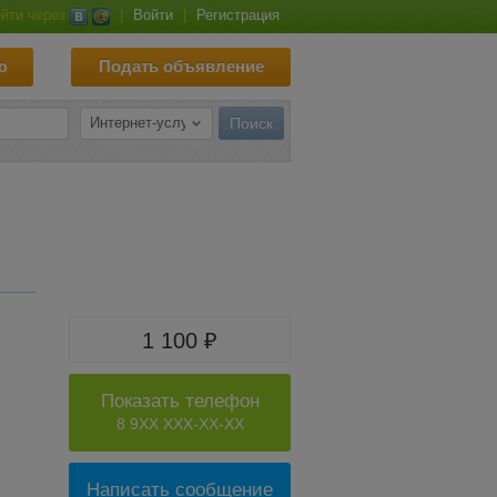
йти через
|
Войти
|
Регистрация
ю
Подать объявление
1 100 ₽
Показать телефон
8 9XX XXX-XX-XX
Написать сообщение