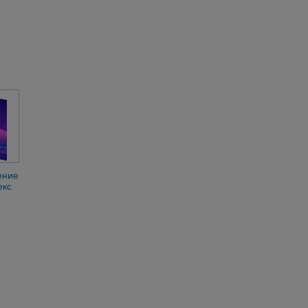
ение
екс