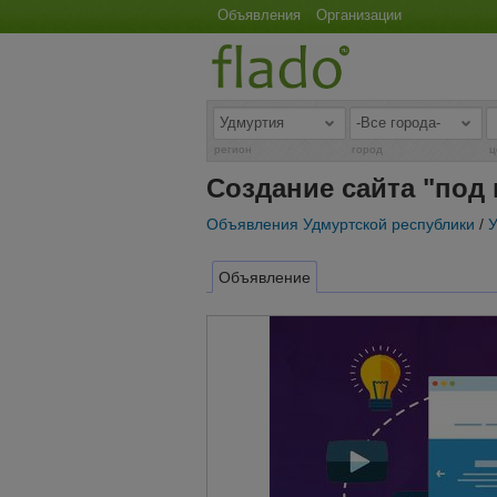
Объявления
Организации
регион
город
ц
Создание сайта "под
Объявления Удмуртской республики
/
У
Объявление