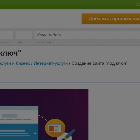
Во
Добавить организаци
-
ена от
до
заголовок
 ключ"
слуги и бизнес
/
Интернет-услуги
/ Создание сайта "под ключ"