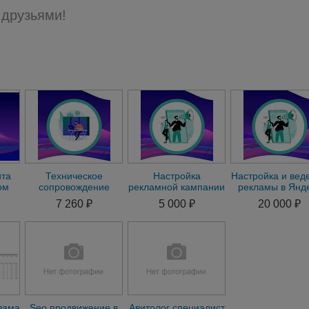
 друзьями!
йта
Техническое
Настройка
Настройка и вед
ом
сопровождение
рекламной кампании
рекламы в Янд
сайта на 1С-Битрикс
в РСЯ Яндекс Директ
Директ
7 260 ₽
5 000 ₽
20 000 ₽
лама
Seo продвижение в
Авитолог специалист