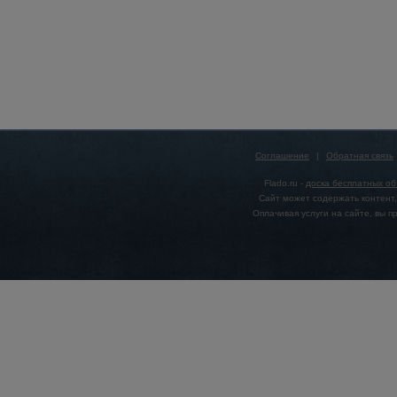
Соглашение
|
Обратная связь
Flado.ru -
доска бесплатных о
Сайт может содержать контент,
Оплачивая услуги на сайте, вы 