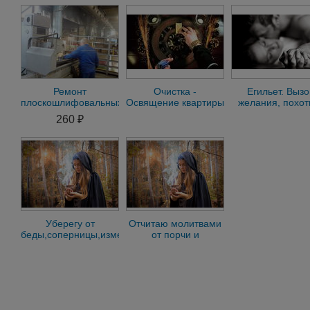
Ремонт
Очистка -
Егильет. Вызо
плоскошлифовальных
Освящение квартиры
желания, похот
станков 3Л722
машины.
страсти. Защита
260 ₽
Диагностика осмотр
измен
бесплатно xn
Уберегу от
Отчитаю молитвами
беды,соперницы,измен.
от порчи и
Ижевск
проклятий.Ижевск