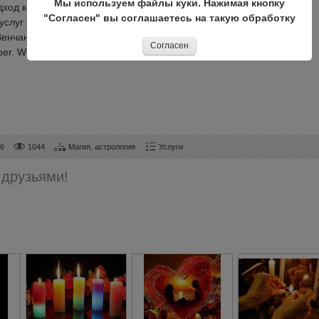
Мы используем файлы куки. Нажимая кнопку
ход к каждому клиенту Бизнес Магия Снятие Порчи, Родового
"Согласен" вы соглашаетесь на такую обработку
услуг Черной и Белой Магии Приворот, Привязка, Привороты
Венчание, Кладбищенский приворот, Приворот по магии Вуду,
Согласен
er. What's pp
06
1044
Магия, астрология
Услуги
 друзьями!