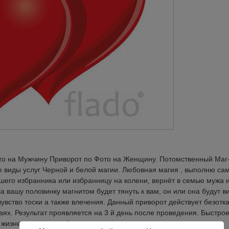
то на Мужчину Приворот по Фото на Женщину. Потомственный Маг
е виды услуг Черной и белой магии. Любовная магия , выполню са
шего избранника или избранницу на колени, вернёт в семью мужа 
 вашу половинку магнитом будет тянуть к вам, он или она будут в
увство тоски а также влечения. Данный приворот действует безотк
аях. Результат проявляется на 3 й день после проведения. Быстрое
изненных ситуаций независимо от срока их давности и вашего