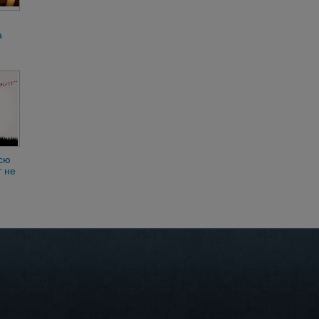
а
ых.
е
всю
т не
,