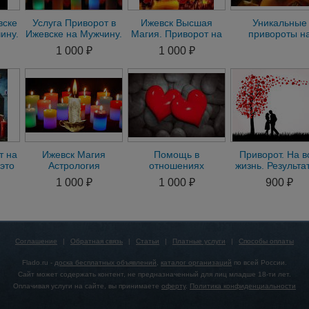
вске
Услуга Приворот в
Ижевск Высшая
Уникальные
ину.
Ижевске на Мужчину.
Магия. Приворот на
привороты н
вске
Приворот на
Мужа. Приворот на
возврат любим
1 000 ₽
1 000 ₽
Женщину по Фото
Девушку. Гадание
Красногорско
т на
Ижевск Магия
Помощь в
Приворот. На 
это
Астрология
отношениях
жизнь. Результа
д
Семейный Приворот
Приворот по фото на
заставит
1 000 ₽
1 000 ₽
900 ₽
на Любимого
Мужа Жену
ждать.Отчёты
Любовная Магия
Гарантии.ж
Соглашение
|
Обратная связь
|
Статьи
|
Платные услуги
|
Способы оплаты
Flado.ru -
доска бесплатных объявлений
,
каталог организаций
по всей России.
Сайт может содержать контент, не предназначенный для лиц младше 18-ти лет.
Оплачивая услуги на сайте, вы принимаете
оферту
.
Политика конфиденциальности