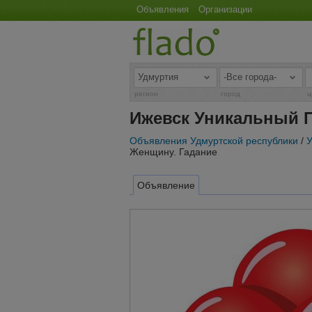
Объявления
Организации
регион
город
ц
Ижевск Уникальный П
Объявления Удмуртской республики
/
У
Женщину. Гадание
Объявление