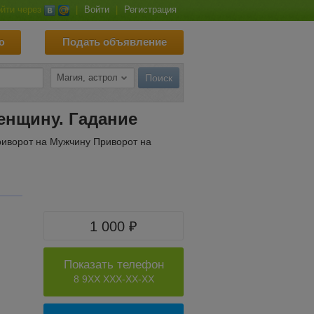
йти через
|
Войти
|
Регистрация
ю
Подать объявление
енщину. Гадание
риворот на Мужчину Приворот на
1 000 ₽
Показать телефон
8 9XX XXX-XX-XX