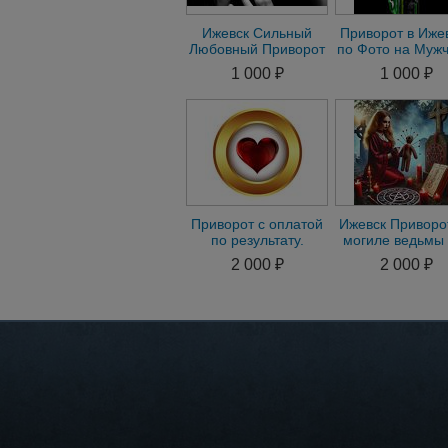
Ижевск Сильный
Приворот в Иже
Любовный Приворот
по Фото на Мужч
на Мужчину на
Приворот в Иже
1 000 ₽
1 000 ₽
Женщину Гадание
на Женщину
Приворот с оплатой
Ижевск Приворо
по результату.
могиле ведьмы 
Приворот без
древний обря
2 000 ₽
2 000 ₽
последствий,Гадание
любовь
g