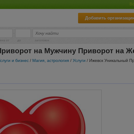
Во
Добавить организаци
-
ена от
до
заголовок
риворот на Мужчину Приворот на Ж
слуги и бизнес
/
Магия, астрология
/
Услуги
/ Ижевск Уникальный П