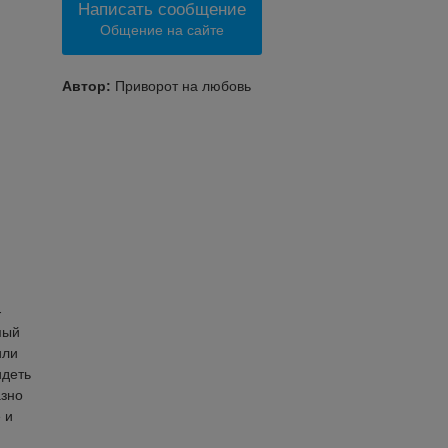
Написать сообщение
Общение на сайте
Автор:
Приворот на любовь
-
мый
или
идеть
азно
 и