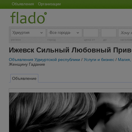
Объявления
Организации
-
регион
город
цена от
до
заголов
Ижевск Сильный Любовный Приво
Объявления Удмуртской республики
/
Услуги и бизнес
/
Магия,
Женщину Гадание
Объявление