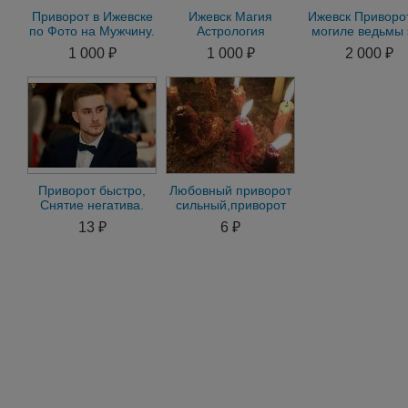
Приворот в Ижевске
Ижевск Магия
Ижевск Приворо
по Фото на Мужчину.
Астрология
могиле ведьмы 
Приворот в Ижевске
Семейный Приворот
древний обря
1 000 ₽
1 000 ₽
2 000 ₽
на Женщину
на Любимого
любовь
Любовная Магия
Приворот быстро,
Любовный приворот
Снятие негатива.
сильный,приворот
порчи. Гадание на
без
13 ₽
6 ₽
Таро. Верну любовь
последствий,Таро.гадание.
вуду