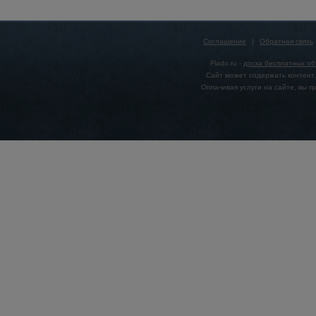
Соглашение
|
Обратная связь
Flado.ru -
доска бесплатных о
Сайт может содержать контент,
Оплачивая услуги на сайте, вы 