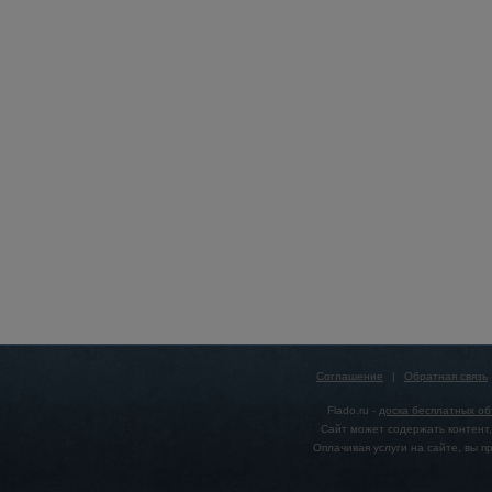
Соглашение
|
Обратная связь
Flado.ru -
доска бесплатных о
Сайт может содержать контент,
Оплачивая услуги на сайте, вы 