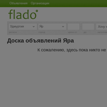
Объявления
Организации
-
регион
город
цена от
до
заголов
Доска объявлений Яра
К сожалению, здесь пока никто н