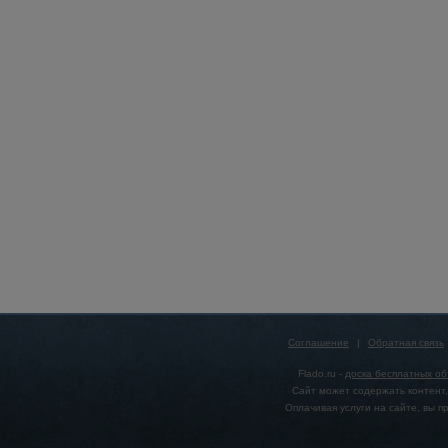
Соглашение
|
Обратная связь
Flado.ru -
доска бесплатных о
Сайт может содержать контент,
Оплачивая услуги на сайте, вы 