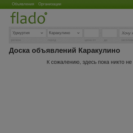
Объявления
Организации
-
регион
город
цена от
до
заголов
Доска объявлений Каракулино
К сожалению, здесь пока никто н