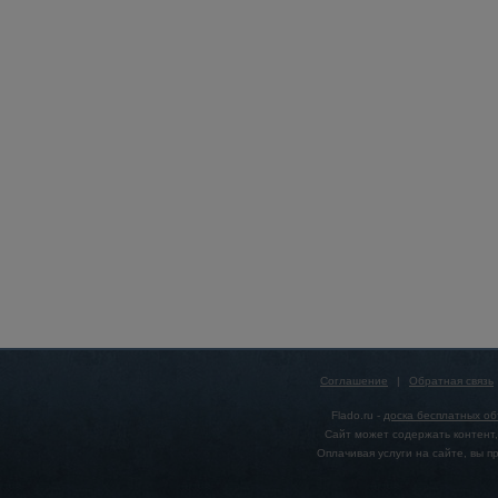
Соглашение
|
Обратная связь
Flado.ru -
доска бесплатных о
Сайт может содержать контент,
Оплачивая услуги на сайте, вы 