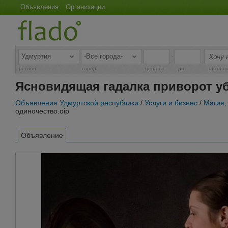
Объявления
Организации
-
регион
город
цена от
до
заголов
Ясновидящая гадалка приворот уб
Объявления Удмуртской республики
/
Услуги и бизнес
/
Магия,
одиночество.oip
Объявление