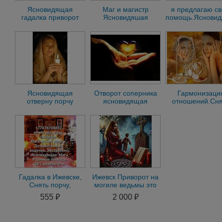
Ясновидящая
Маг и магистр
я предлагаю с
гадалка приворот
Ясновидяшая
помощь.Яснови
убрать соперника.йй
гадалка приворот
гадалка приво
убрать соперника
убрать соперн
Ясновидящая
Отворот соперника
Гармонизаци
отверну порчу
ясновидящая
отношений.Сня
соперника гадалка
гадалка таролог
Венец
приворот таро магия
астролог 53
Безбрачия,убр
соперника
Гадалка в Ижевске,
Ижевск Приворот на
Снять порчу,
могиле ведьмы это
Экстрасенс,
древний обряд
555 ₽
2 000 ₽
Магические услуги
любовь
Приворот