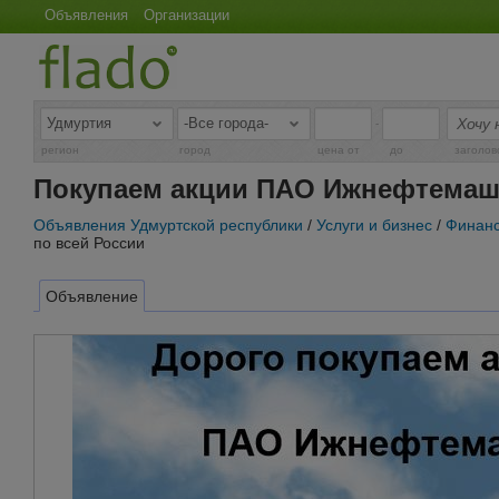
Объявления
Организации
-
регион
город
цена от
до
заголов
Покупаем акции ПАО Ижнефтемаш 
Объявления Удмуртской республики
/
Услуги и бизнес
/
Финанс
по всей России
Объявление