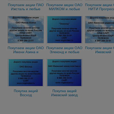
Покупаем акции ПАО
Покупаем акции ОАО
Покупаем акции
Ижсталь и любые
МИЛКОМ и любые
НИТИ Прогресс
другие акции по всей
другие акции по всей
любые другие а
России
России
по всей Росси
Покупаем акции ОАО
Покупаем акции ОАО
Покупаем акции
Имени Азина и
Элеконд и любые
Ижевский
любые другие акции
другие акции по всей
Радиозавод и л
по всей России
России
другие акции
Покупка акций
Покупка акций
Восход
Ижевский завод
пластмасс