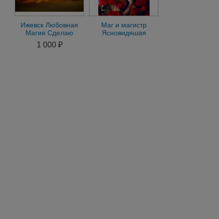
Ижевск Любовная
Маг и магистр
Магия Сделаю
Ясновидяшая
Любой Приворот по
гадалка приворот
1 000 ₽
фотографии
убрать соперника