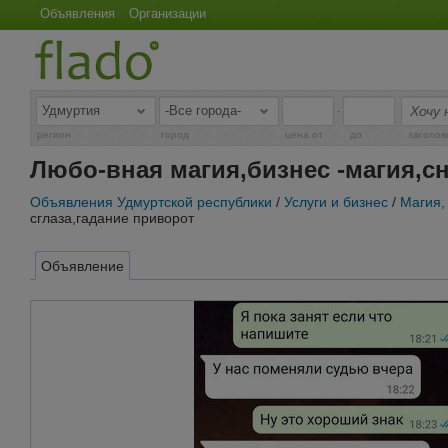
Объявления
Организации
-
регион
город
цена от
до
заголов
Любо-вная магия,бизнес -магия,сн
Объявления Удмуртской республики
/
Услуги и бизнес
/
Магия,
сглаза,гадание приворот
Объявление