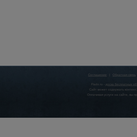
Соглашение
|
Обратная связь
Flado.ru -
доска бесплатных о
Сайт может содержать контент,
Оплачивая услуги на сайте, вы 