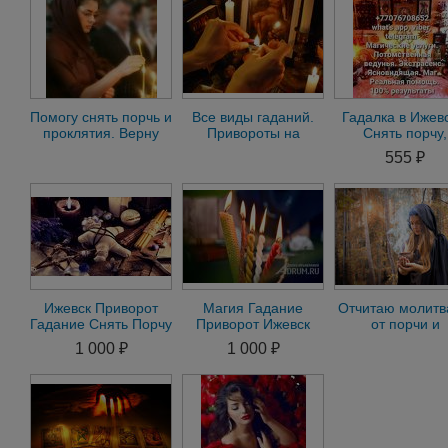
Помогу снять порчь и
Все виды гаданий.
Гадалка в Ижевс
проклятия. Верну
Привороты на
Снять порчу,
дорогого человека
любимых. Снятие
Экстрасенс,
555 ₽
порчи и проклятий
Магические усл
Приворот
Ижевск Приворот
Магия Гадание
Отчитаю молит
Гадание Снять Порчу
Приворот Ижевск
от порчи и
Остуда Рассорка
Магическая Помощь
проклятий.Иже
1 000 ₽
1 000 ₽
Присушка Привязка
Вернуть Мужа
Семью Кол