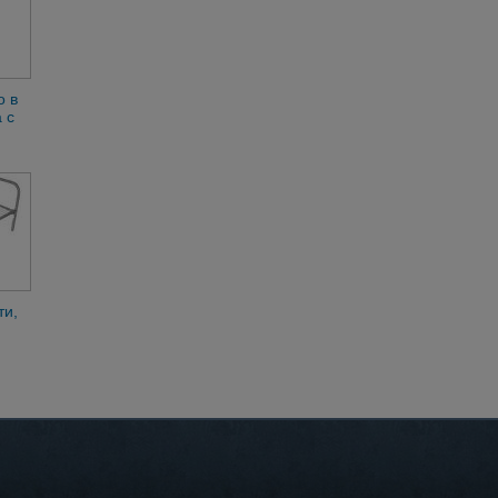
о в
 с
ти,
е,