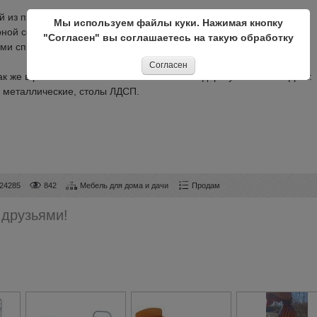
ой из прокатной пружины.
Мы используем файлы куки. Нажимая кнопку
рной сеткой.
"Согласен" вы соглашаетесь на такую обработку
ами спинок из ЛДСП.
Согласен
ак же в режиме он-лайн можете заказать недорогую ммебель ДСП:
 металлические, столы ЛДСП.
24285
842
Мебель для дома и дачи
Продам
 друзьями!