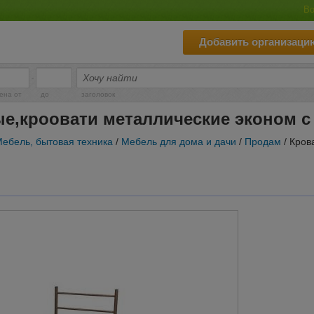
Во
Добавить организаци
-
ена от
до
заголовок
е,кроовати металлические эконом с
ебель, бытовая техника
/
Мебель для дома и дачи
/
Продам
/ Кров