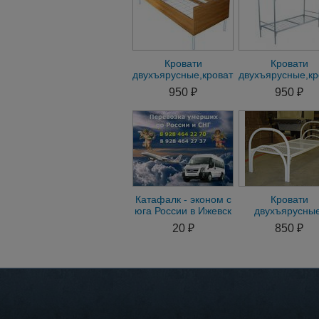
Кровати
Кровати
двухъярусные,кровати
двухъярусные,кр
металличееские с
металлическ
950 ₽
950 ₽
доставкой по РФ
эконом опт
Катафалк - эконом с
Кровати
юга России в Ижевск
двухъярусные
кровати дешев
20 ₽
850 ₽
кровати армейс
одноярусны