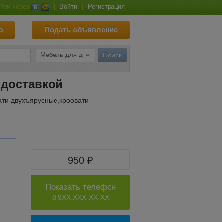
йти через
|
Войти
|
Регистрация
ю
Подать объявление
 доставкой
ати двухъярусные,кроовати
950 ₽
Показать телефон
8 9XX XXX-XX-XX