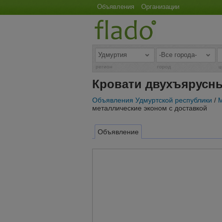
Объявления
Организации
регион
город
ц
Кровати двухъярусны
Объявления Удмуртской республики
/
М
металлические эконом с доставкой
Объявление