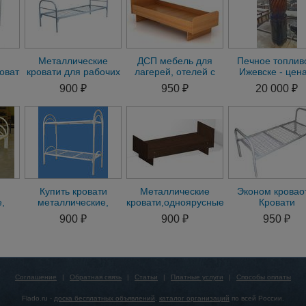
Металлические
ДСП мебель для
Печное топлив
овати
кровати для рабочих
лагерей, отелей с
Ижевске - цена
ие
кровати
доставкой по всей
доставкой до
900 ₽
950 ₽
20 000 ₽
двухъярусные для
России
Удмуртии
строителей
Купить кровати
Металлические
Эконом кровао
,
металлические,
кровати,одноярусные
Кровати
о,
одноярусные и
двухъярусные оптм
металлически
900 ₽
900 ₽
950 ₽
кие
двухъярусные
Кровати опт
е
Соглашение
|
Обратная связь
|
Статьи
|
Платные услуги
|
Способы оплаты
Flado.ru -
доска бесплатных объявлений
,
каталог организаций
по всей России.