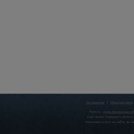
Соглашение
|
Обратная связь
Flado.ru -
доска бесплатных о
Сайт может содержать контент,
Оплачивая услуги на сайте, вы 