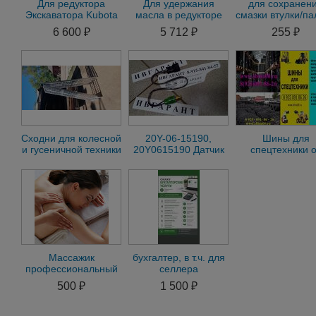
Для редуктора
Для удержания
для сохранен
Экскаватора Kubota
масла в редукторе
смазки втулки/па
RX302
хода Hitachi EX30
мини экскават
6 600 ₽
5 712 ₽
255 ₽
Сходни для колесной
20Y-06-15190,
Шины для
и гусеничной техники
20Y0615190 Датчик
спецтехники о
давления для
официальны
экскаватор Komatsu
поставщиков
20Y
Массажик
бухгалтер, в т.ч. для
профессиональный
селлера
для мужчины
500 ₽
1 500 ₽