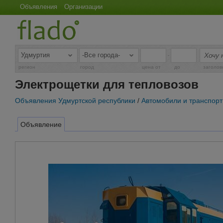
Объявления
Организации
-
регион
город
цена от
до
заголов
Электрощетки для тепловозов
Объявления Удмуртской республики
/
Автомобили и транспорт
Объявление